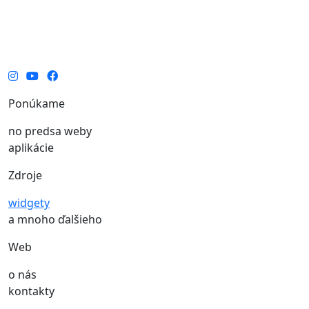
si môžete vychutnať túto elegantnú výstavbu a
predstavovať si všetky tie úžasné veci, ktoré tu čoskoro
budú!
Ponúkame
no predsa weby
aplikácie
Zdroje
widgety
a mnoho ďalšieho
Web
o nás
kontakty