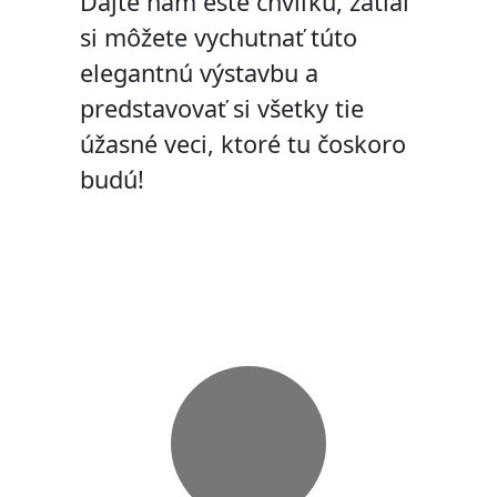
Dajte nám ešte chvíľku, zatiaľ
si môžete vychutnať túto
elegantnú výstavbu a
predstavovať si všetky tie
úžasné veci, ktoré tu čoskoro
budú!
140x140