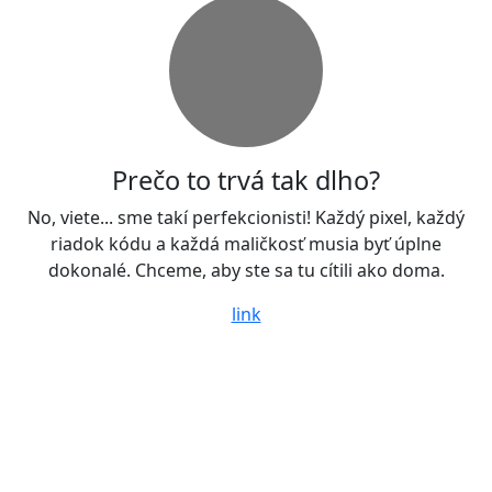
140x140
Prečo to trvá tak dlho?
No, viete... sme takí perfekcionisti! Každý pixel, každý
riadok kódu a každá maličkosť musia byť úplne
dokonalé. Chceme, aby ste sa tu cítili ako doma.
link
najednotku.sk
Stále pracujeme na tom, aby sme vám priniesli
skutočne fantastické veci. Dajte nám ešte chvíľku, zatiaľ